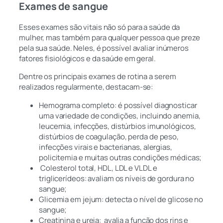
Exames de sangue
Esses exames são vitais não só para a saúde da
mulher, mas também para qualquer pessoa que preze
pela sua saúde. Neles, é possível avaliar inúmeros
fatores fisiológicos e da saúde em geral.
Dentre os principais exames de rotina a serem
realizados regularmente, destacam-se:
Hemograma completo: é possível diagnosticar
uma variedade de condições, incluindo anemia,
leucemia, infecções, distúrbios imunológicos,
distúrbios de coagulação,
perda de peso,
infecções virais e bacterianas, alergias,
policitemia e muitas outras condições médicas;
Colesterol total, HDL, LDL e VLDL e
triglicerídeos: avaliam os níveis de gordura no
sangue;
Glicemia em jejum: detecta o nível de glicose no
sangue;
Creatinina e ureia: avalia a função dos rins e