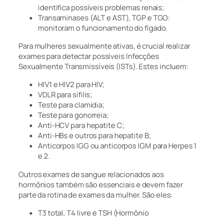
identifica possíveis problemas renais;
Transaminases (ALT e AST), TGP e TGO:
monitoram o funcionamento do fígado.
Para mulheres sexualmente ativas, é crucial realizar
exames para detectar possíveis Infecções
Sexualmente Transmissíveis (ISTs). Estes incluem:
HIV1 e HIV2 para HIV;
VDLR para sífilis;
Teste para clamídia;
Teste para gonorreia;
Anti-HCV para hepatite C;
Anti-HBs e outros para hepatite B;
Anticorpos IGG ou anticorpos IGM para Herpes 1
e 2.
Outros exames de sangue relacionados aos
hormônios também são essenciais e devem fazer
parte da rotina de exames da mulher. São eles:
T3 total, T4 livre e TSH (Hormônio