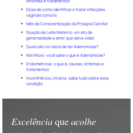
sintomas e tratamentos
Dicas de como identificar e tratar infecções
vaginais comuns
Mês de Conscientização do Prolapso Genital
Doação de Leite Materno: um ato de
generosidade e amor que salva vidas
Quais são os riscos de ter Adenomiose?
Abril Roxo: você sabe o que é Adenomiose?
Endometriose: o que é, causas, sintomas e
tratamentos
Incontinência Urinária: saiba tudo sobre essa
condição
Excelência
acolhe
que