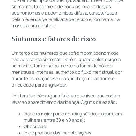
Existem dois tipos da doença: a adenomiose focal, que
se manifesta por meio de nódulos localizados, as
adenomiomas e a adenomiose difusa, caracterizada
pela presença generalizada de tecido endometrial na
musculatura do útero.
Sintomas e fatores de risco
Um terço das mulheres que sofrem com adenomiose
não apresenta sintomas. Porém, quando eles surgem
se manifestam principalmente na forma de cólicas
menstruais intensas, aumento do fluxo menstrual, dor
durante as relações sexuais, inchaço no abdome e
dificuldade para engravidar.
Existem também alguns fatores que risco que podem
levar ao aparecimento da doença. Alguns deles são:
Idade (a maior parte dos diagnósticos ocorre em
mulheres entre 30 e 40 anos);
Obesidade;
Início precoce das menstruações;