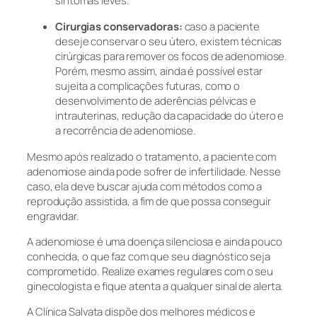
sintomas leves.
Cirurgias conservadoras:
caso a paciente
deseje conservar o seu útero, existem técnicas
cirúrgicas para remover os focos de adenomiose.
Porém, mesmo assim, ainda é possível estar
sujeita a complicações futuras, como o
desenvolvimento de aderências pélvicas e
intrauterinas, redução da capacidade do útero e
a recorrência de adenomiose.
Mesmo após realizado o tratamento, a paciente com
adenomiose ainda pode sofrer de infertilidade. Nesse
caso, ela deve buscar ajuda com métodos como a
reprodução assistida, a fim de que possa conseguir
engravidar.
A adenomiose é uma doença silenciosa e ainda pouco
conhecida, o que faz com que seu diagnóstico seja
comprometido. Realize exames regulares com o seu
ginecologista e fique atenta a qualquer sinal de alerta.
A Clínica Salvata dispõe dos melhores médicos e