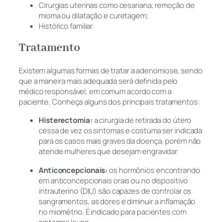
Cirurgias uterinas como cesariana, remoção de
mioma ou dilatação e curetagem;
Histórico familiar.
Tratamento
Existem algumas formas de tratar a adenomiose, sendo
que a maneira mais adequada será definida pelo
médico responsável, em comum acordo com a
paciente. Conheça alguns dos principais tratamentos:
Histerectomia:
a cirurgia de retirada do útero
cessa de vez os sintomas e costuma ser indicada
para os casos mais graves da doença, porém não
atende mulheres que desejam engravidar.
Anticoncepcionais:
os hormônios encontrando
em anticoncepcionais orais ou no dispositivo
intrauterino (DIU) são capazes de controlar os
sangramentos, as dores e diminuir a inflamação
no miométrio. É indicado para pacientes com