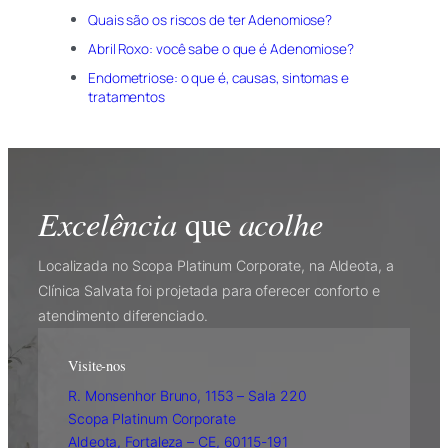
Quais são os riscos de ter Adenomiose?
Abril Roxo: você sabe o que é Adenomiose?
Endometriose: o que é, causas, sintomas e
tratamentos
Excelência
acolhe
que
Localizada no Scopa Platinum Corporate, na Aldeota, a
Clínica Salvata foi projetada para oferecer conforto e
atendimento diferenciado.
Visite-nos
R. Monsenhor Bruno, 1153 – Sala 220
Scopa Platinum Corporate
Aldeota, Fortaleza – CE, 60115-191