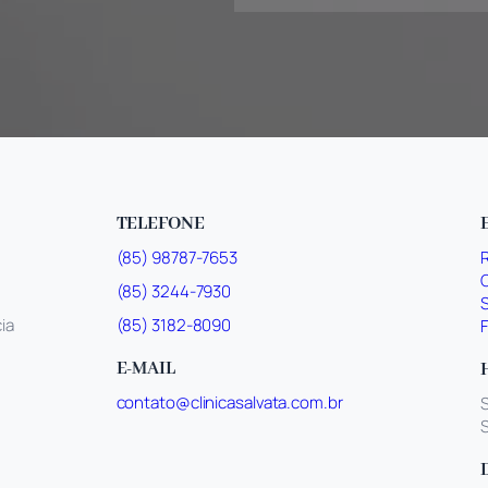
TELEFONE
(85) 98787-7653
(85) 3244-7930
ia
(85) 3182-8090
E-MAIL
contato@clinicasalvata.com.br