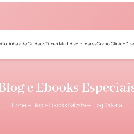
ito
Linhas de Cuidado
Times Multidisciplinares
Corpo Clínico
Dire
Blog e Ebooks Especiai
Home
—
Blog e Ebooks Salvata
—
Blog Salvata