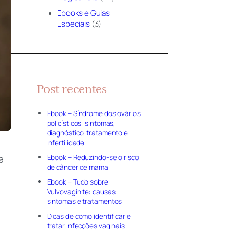
Ebooks e Guias
Especiais
(3)
Post recentes
Ebook – Síndrome dos ovários
policísticos: sintomas,
diagnóstico, tratamento e
infertilidade
Ebook – Reduzindo-se o risco
a
de câncer de mama
Ebook – Tudo sobre
Vulvovaginite: causas,
sintomas e tratamentos
Dicas de como identificar e
tratar infecções vaginais