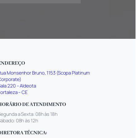
ENDEREÇO
Rua Monsenhor Bruno, 1153 (Scopa Platinum
Corporate)
Sala 220 – Aldeota
Fortaleza – CE
HORÁRIO DE ATENDIMENTO
Segunda a Sexta: 08h às 18h
Sábado: 08h às 12h
DIRETORA TÉCNICA: