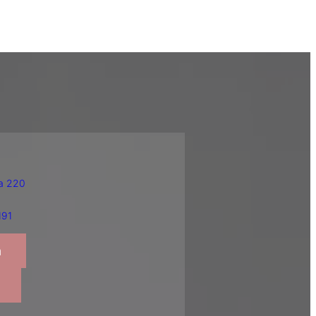
la 220
191
a