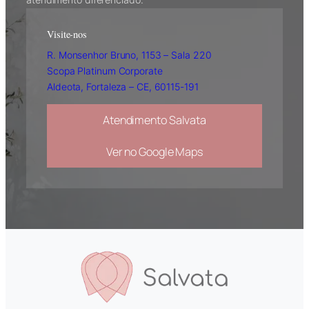
Visite-nos
R. Monsenhor Bruno, 1153 – Sala 220
Scopa Platinum Corporate
Aldeota, Fortaleza – CE, 60115-191
Atendimento Salvata
Ver no Google Maps