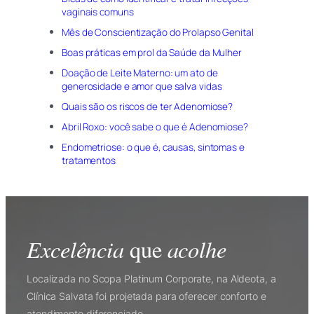
vaginais comuns
Mês de Conscientização do Prolapso Genital
Boas práticas em prol da Saúde da Mulher
Doação de Leite Materno: um ato de
generosidade e amor que salva vidas
Quais são os riscos de ter Adenomiose?
Abril Roxo: você sabe o que é Adenomiose?
Endometriose: o que é, causas, sintomas e
tratamentos
Excelência
acolhe
que
Localizada no Scopa Platinum Corporate, na Aldeota, a
Clínica Salvata foi projetada para oferecer conforto e
atendimento diferenciado.