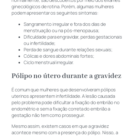
normalmente, são descobertos por meio dos exames
ginecológicos de rotina. Porém, algumas mulheres
podem apresentar os seguintes sintomas:
Sangramento irregular e fora dos dias de
menstruação ou na pós-menopausa;
Dificuldade para engravidar, perdas gestacionais
ou infertilidade;
Perda de sangue durante relações sexuais;
Cólicas e dores abdominais fortes;
Ciclo menstrual irregular.
Pólipo no útero durante a gravidez
É comum que mulheres que desenvolveram pólipos
uterinos apresentem infertilidade. A lesão causada
pelo problema pode dificultar a fixação do embrião no
endométrio e sem a fixação correta do embrião a
gestação não tem como prosseguir.
Mesmo assim, existem casos em que a gravidez
acontece mesmo com a presença do pólipo. Nisso, a